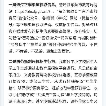
一是通过正规渠道获取信息。
请通过东莞市教育局网
站（https://edu.dg.gov.cn/）、“东莞慧教育”“东莞市教
育局”微信公众号、各镇街（学校）网站（微信公众
号）等正规渠道获取准确、权威招生信息。对通过非
官方媒体发布的招生信息要提高警惕、多方核实，切
勿轻信“密考选拔”“签订协议”“特殊渠道”“内部指标”
“摇号保中”“提前定位”等各种虚假招生信息，不信
谣、不传谣、不造谣，避免上当受骗。
二是防范抵制违规招生行为。
我市各中小学校招生入
学工作全部通过市教育局招生平台进行。凡是组织密
考招生、义务教育阶段学校择优选拔、宣称承诺或签
订协议预订或保留学位、承诺有特殊渠道“挂靠学
籍”、明码标价买卖学位、提前收取学费预订学位、收
取“捐资助学款”“共建费”“赞助费”与入学挂钩的，均
属于违规行为，甚至涉嫌违法犯罪，请各位家长务必