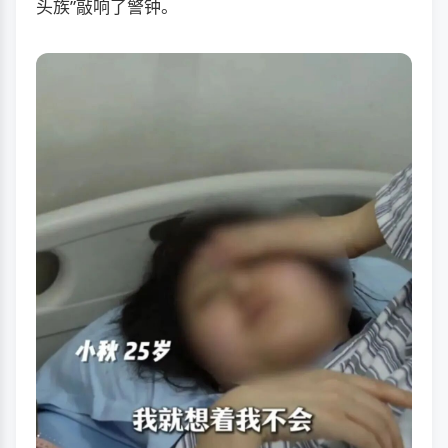
头族”敲响了警钟。