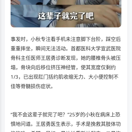
事发时，小秋专注看手机未注意脚下台阶，踩空后
重重摔坐，瞬间无法活动。首都医科大学宣武医院
骨科主任医师王居勇诊断发现，她的腰椎骨头被压
塌，骨块向后移位挤压神经管，使其宽度仅剩约
1/3，已出现肛门括约肌收缩无力、大小便控制不
佳等脊髓损伤症状。
“我不会这辈子就完了吧？”25岁的小秋在病床上恐
惧地问道。王居勇医生表示，手术是挽救其肢体功