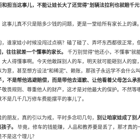
矩和担当这事儿，不能让娃长大了还觉得"划辆法拉利也就赔千元
，这事儿真不只是赔多少钱的问题，更是一堂给所有家长上的课
的，谁家娃小时候没闯过点祸？磕了碰了、弄坏东西都很正常，
之间，往往就差一个懂事的家长。
千万别觉得“他还小，不懂事”就
，大人得懂事啊。今天他敢踩别人的车，明天就可能砸别人的窗
为意，甚至想方设法“和稀泥”、赖账，那孩子永远学不会什么叫
子，不是帮他逃避赔偿，而是带他去道歉、让他看着父母怎么承
子敬畏规则、尊重他人的财产，这才是对他最大的保护。不然等
就不是几千几万修车费能摆平的事儿了。
娃的朋友，真的引以为戒，平时多念叨几句，
别让咱家娃成了别
熊孩子。
毕竟，修车的钱能赚，人品和教养要是丢了，那才真的
是不是这个理儿？