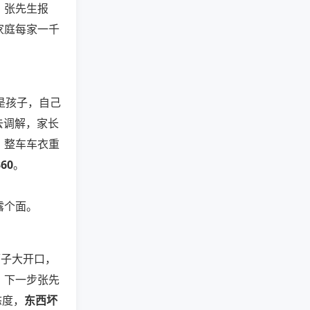
。张先生报
家庭每家一千
是孩子，自己
去调解，家长
：整车车衣重
360
。
露个面。
狮子大开口，
。下一步张先
态度，
东西坏