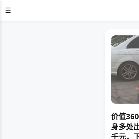
☰
价值3
身多处
千元，