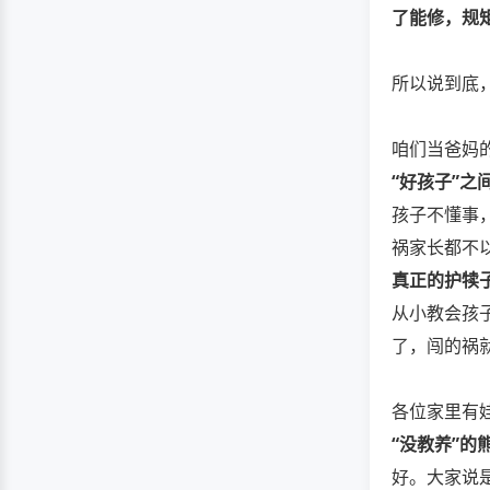
了能修，规
所以说到底
咱们当爸妈
“好孩子”
孩子不懂事
祸家长都不以
真正的护犊
从小教会孩
了，闯的祸
各位家里有
“没教养”的
好。大家说