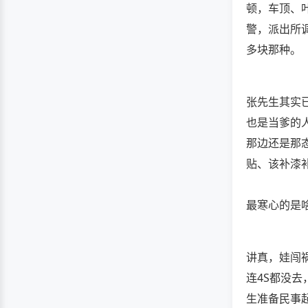
顿，车顶、
警，派出所
多块那种。
张先生其实
也是当爹的人
那边还是那
贴、该补漆
最寒心的是
讲真，娃闯
连4S都没
生准备民事