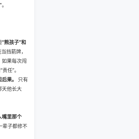
"
。
。
但
“熊孩子”和
能当挡箭牌，
，如果每次闯
“责任”。
担后果。
只有
哪天他长大
人嘴里那个
一辈子都修不