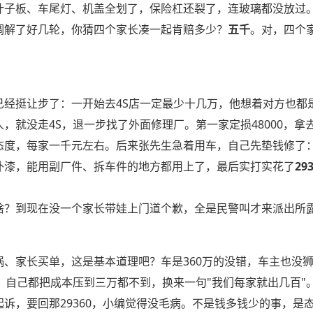
叶子板、车尾灯、机盖全划了，保险杠还裂了，连玻璃都没放过
调解了好几轮，你猜四个家长凑一起肯赔多少？
五千
。对，四个
已经挺让步了：一开始去4S店一定最少十几万，他想着对方也都
，就没走4S，退一步找了外面修理厂。第一家定损48000，拿
态度，每家一千元左右。后来张先生急着用车，自己先垫钱修了
补漆，能用副厂件、拆车件的地方都用上了，最后实打实花了
29
啥？到现在没一个家长带娃上门道个歉，全是民警叫才来派出所
祸、家长买单，这是基本道理吧？车是360万的没错，车主也没
去，自己都把成本压到三万都不到，换来一句"我们每家就出几百"
起诉，要回那29360，小编觉得没毛病。不是钱多钱少的事，是