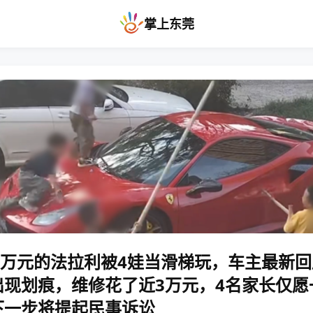
掌上东莞
60万元的法拉利被4娃当滑梯玩，车主最新
出现划痕，维修花了近3万元，4名家长仅愿
下一步将提起民事诉讼