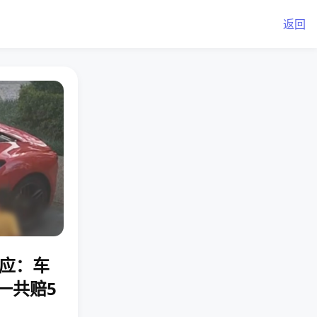
返回
回应：车
一共赔5