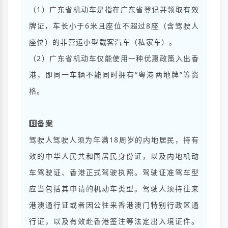
（1）广东省机动车是指在广东省登记并领取有效
牌证，车长小于6米且座位不超过8座（含驾驶人
座位）的非营运小型载客汽车（私家车）。
（2）广东省机动车仅能使用一种优惠政策入出香
港，即同一车辆不能同时拥有“粤港两地牌”等资
格。
3️⃣备案
驾驶人驾驶人须为年满18周岁的内地居民，持有
效的中华人民共和国居民身份证，以及内地机动
车驾驶证、香港正式驾驶执照。驾驶证准驾车型
应当包括其申请的机动车类型。驾驶人须持
往来
港澳通行证
或者因公往来香港澳门特别行政区通
行证，以及有效赴香港签注等法定出入境证件。