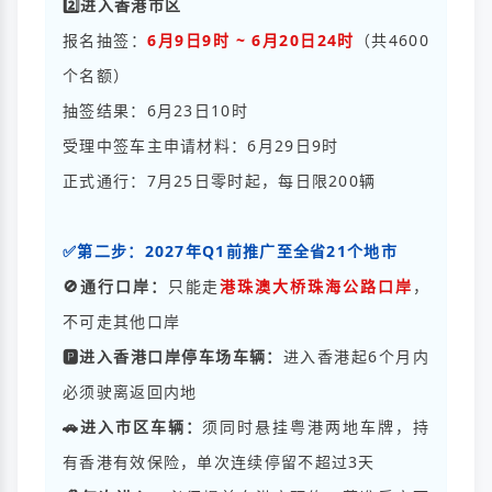
2️⃣进入香港市区
报名抽签：
6月9日9时 ~ 6月20日24时
（共4600
个名额）
抽签结果：6月23日10时
受理中签车主申请材料：6月29日9时
正式通行：7月25日零时起，每日限200辆
✅第二步：2027年Q1前推广至全省21个地市
🚫通行口岸：
只能走
港珠澳大桥珠海公路口岸
，
不可走其他口岸
🅿️进入香港口岸停车场车辆：
进入香港起6个月内
必须驶离返回内地
🚗进入市区车辆：
须同时悬挂粤港两地车牌，持
有香港有效保险，单次连续停留不超过3天