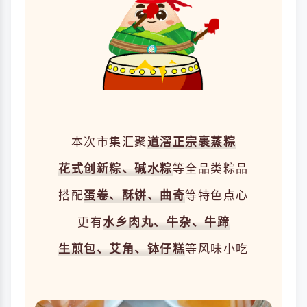
本次市集汇聚
道滘正宗裹蒸粽
花式创新粽、碱水粽
等全品类粽品
搭配
蛋卷、酥饼、曲奇
等特色点心
更有
水乡肉丸、牛杂、牛蹄
生煎包、艾角、
钵仔糕
等风味小吃