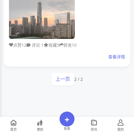
点赞
12
评论
1
收藏
5
转发
10
查看详情
上一页
2 / 2
+
发表
首页
便民
资讯
我的